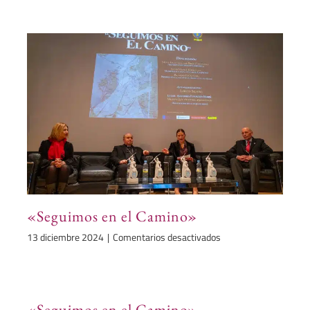
Camino
Inglés
2024
«Seguimos en el Camino»
en
13 diciembre 2024
|
Comentarios desactivados
«Seguimos
en
el
Camino»
«Seguimos en el Camino»