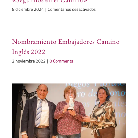
en
8 diciembre 2024
|
Comentarios desactivados
«Seguimos
en
el
Camino»
Nombramiento Embajadores Camino
Inglés 2022
2 noviembre 2022
|
0 Comments