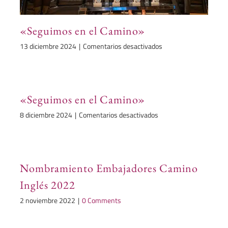
«Seguimos en el Camino»
en
13 diciembre 2024
|
Comentarios desactivados
«Seguimos
en
el
Camino»
«Seguimos en el Camino»
en
8 diciembre 2024
|
Comentarios desactivados
«Seguimos
en
el
Camino»
Nombramiento Embajadores Camino
Inglés 2022
2 noviembre 2022
|
0 Comments