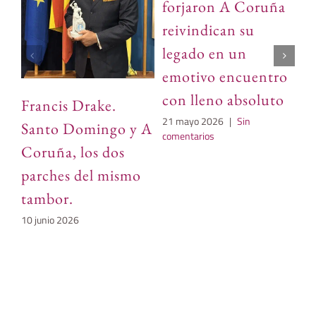
forjaron A Coruña
En
reivindican su
M
legado en un
c
emotivo encuentro
re
con lleno absoluto
Francis Drake.
de
21 mayo 2026
|
Sin
Santo Domingo y A
n
comentarios
Coruña, los dos
21
parches del mismo
tambor.
10 junio 2026