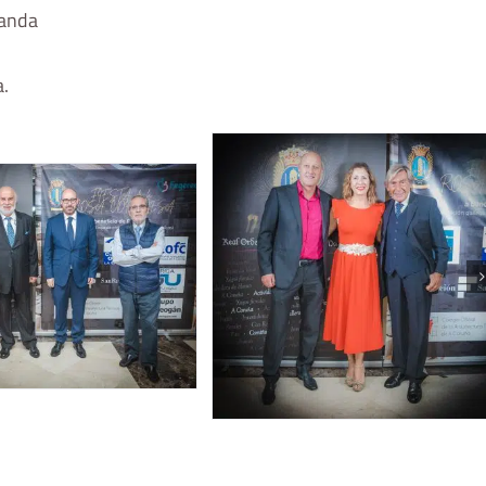
landa
a.