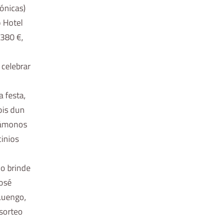
ónicas)
o Hotel
.380 €,
celebrar
 festa,
ois dun
ntámonos
inios
 o brinde
José
Luengo,
sorteo