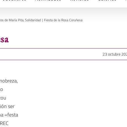
ros de María Pita
Solidaridad
Fiesta de la Rosa Coruñesa
sa
23 octubre 20
 nobreza,
to
zou
ión ser
na «festa
EREC