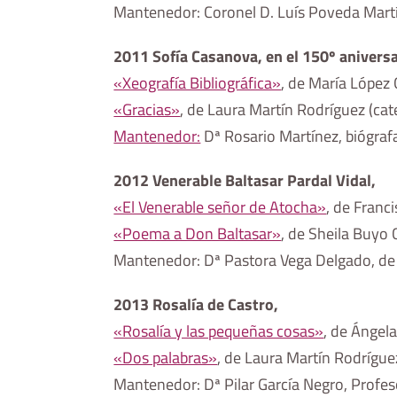
Mantenedor: Coronel D. Luís Poveda Mart
2011 Sofía Casanova, en el 150º anivers
«Xeografía Bibliográfica»
, de María López 
«Gracias»
, de Laura Martín Rodríguez (cate
Mantenedor:
Dª Rosario Martínez, biógraf
2012 Venerable Baltasar Pardal Vidal,
«El Venerable señor de Atocha»
, de Franc
«Poema a Don Baltasar»
, de Sheila Buyo C
Mantenedor: Dª Pastora Vega Delgado, de
2013 Rosalía de Castro,
«Rosalía y las pequeñas cosas»
, de Ángel
«Dos palabras»
, de Laura Martín Rodríguez
Mantenedor: Dª Pilar García Negro, Profes