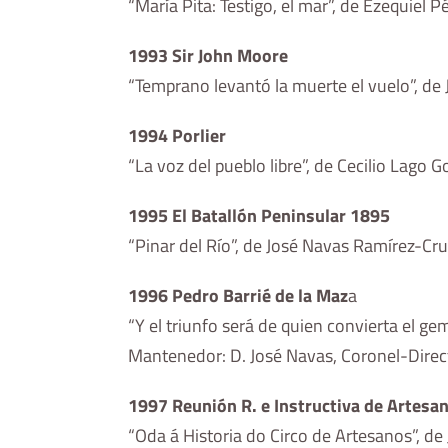
“María Pita: Testigo, el mar”, de Ezequiel 
1993 Sir John Moore
“Temprano levantó la muerte el vuelo”, de 
1994 Porlier
“La voz del pueblo libre”, de Cecilio Lago G
1995 El Batallón Peninsular 1895
“Pinar del Río”, de José Navas Ramírez-Cr
1996 Pedro Barrié de la Maz
a
“Y el triunfo será de quien convierta el ge
Mantenedor: D. José Navas, Coronel-Direc
1997 Reunión R. e Instructiva de Artesa
“Oda á Historia do Circo de Artesanos”, de