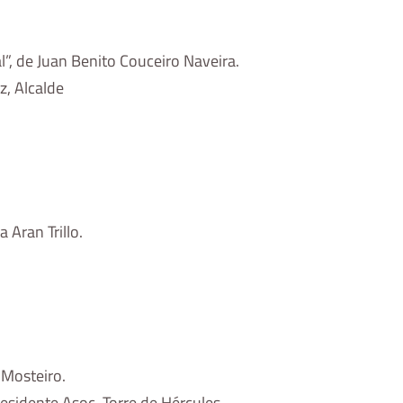
”, de Juan Benito Couceiro Naveira.
, Alcalde
 Aran Trillo.
z Mosteiro.
residente Asoc. Torre de Hércules