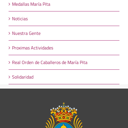
Medallas María Pita
Noticias
Nuestra Gente
Proximas Actividades
Real Orden de Caballeros de María Pita
Solidaridad