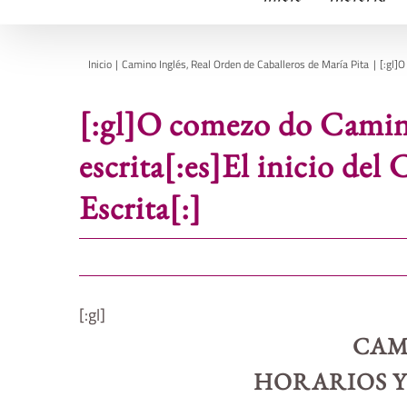
Inicio
Camino Inglés
Real Orden de Caballeros de María Pita
[:gl]O
[:gl]O comezo do Camin
escrita[:es]El inicio del
Escrita[:]
[:gl]
CAM
HORARIOS 