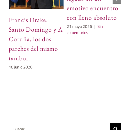
c
emotivo encuentro
re
con lleno absoluto
Francis Drake.
de
21 mayo 2026
|
Sin
Santo Domingo y A
n
comentarios
Coruña, los dos
21
parches del mismo
tambor.
10 junio 2026
Buscar: