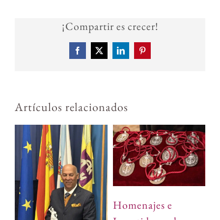
¡Compartir es crecer!
Facebook
X
LinkedIn
Pinterest
Artículos relacionados
En
Homenajes e
Ma