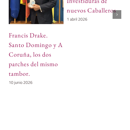
Investiduras de
pr
nuevos Caballeros
d
1 abril 2026
29
Francis Drake.
Santo Domingo y A
Coruña, los dos
parches del mismo
tambor.
10 junio 2026